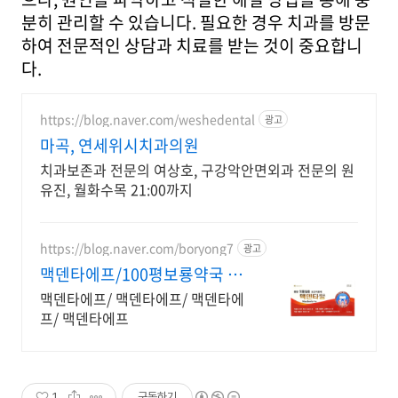
분히 관리할 수 있습니다. 필요한 경우 치과를 방문
하여 전문적인 상담과 치료를 받는 것이 중요합니
다.
https://blog.naver.com/weshedental
광고
마곡, 연세위시치과의원
치과보존과 전문의 여상호, 구강악안면외과 전문의 원
유진, 월화수목 21:00까지
https://blog.naver.com/boryong7
광고
맥덴타에프/100평보룡약국 대
형약국/태릉입구,육사 근처
맥덴타에프/ 맥덴타에프/ 맥덴타에
프/ 맥덴타에프
1
구독하기