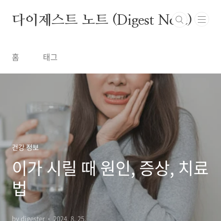
본문 바로가기
다이제스트 노트 (Digest Note)
홈
태그
건강 정보
이가 시릴 때 원인, 증상, 치료
법
by digester
2024. 8. 25.