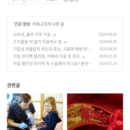
'
건강 정보
' 카테고리의 다른 글
사마귀, 율무 가루 치료
2024.09.04
(2)
고지혈증 약 없이 치료하는 법
2024.08.26
(0)
기립성 저혈압의 원인과 증상, 치료와 예방 방법
2024.08.20
치질 외치핵 혈전증: 이해와 치료 및 관리
2024.02.15
(0)
(1)
치질 혈전성 외치핵 꼭 수술해야 하나요? 원인부
2024.02.14
터 치료까지 총정리
(1)
관련글